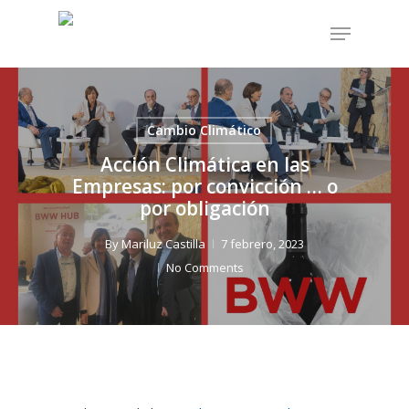
Skip
Menu
to
Close
main
Menu
content
Cambio Climático
Acción Climática en las
Empresas: por convicción … o
por obligación
By
Mariluz Castilla
7 febrero, 2023
No Comments