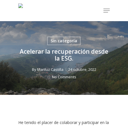
Skip
Menu
to
Close
main
Menu
content
Sin categoría
Acelerar la recuperación desde
la ESG.
By
Mariluz Castilla
24 octubre, 2022
No Comments
He tenido el placer de colaborar y participar en la